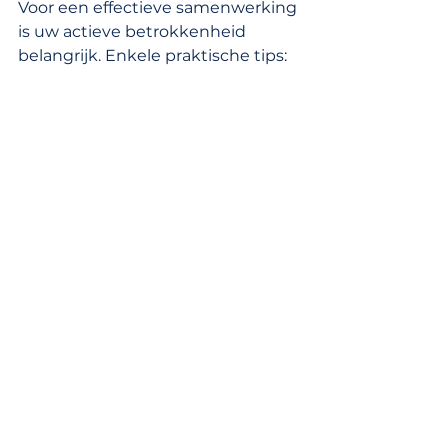
Voor een effectieve samenwerking 
is uw actieve betrokkenheid 
belangrijk. Enkele praktische tips:
Bereid alle benodigde 
documenten vooraf voor
Wees duidelijk over uw doelen 
en vragen
Vraag om verduidelijking 
wanneer nodig
Zorg voor consistente en 
gestructureerde 
communicatie
Bevestig afspraken en advies 
schriftelijk
Een goede advocaat is een 
strategische partner in uw 
investering.