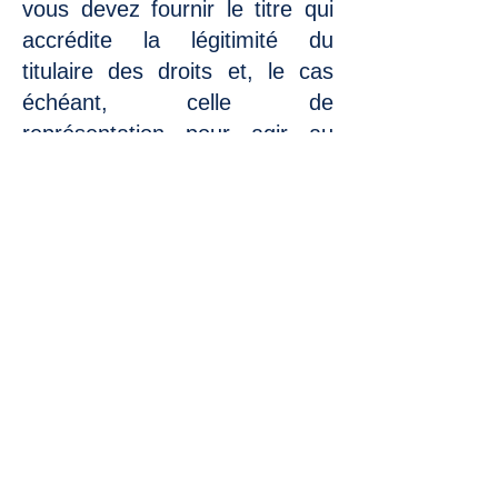
vous devez fournir le titre qui
accrédite la légitimité du
titulaire des droits et, le cas
échéant, celle de
représentation pour agir au
nom du titulaire lorsqu'il s'agit
d'une personne autre que le
communicateur ; Déclaration
expresse selon laquelle les
informations contenues dans la
réclamation sont exactes.
La réception par CDLA de la
communication prévue dans
cette clause n'impliquera pas,
selon les dispositions de la