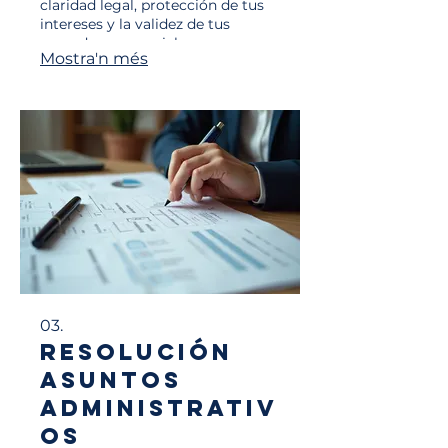
claridad legal, protección de tus
intereses y la validez de tus
acuerdos comerciales o
Mostra'n més
personales.
03.
Resolución
Asuntos
Administrativ
os