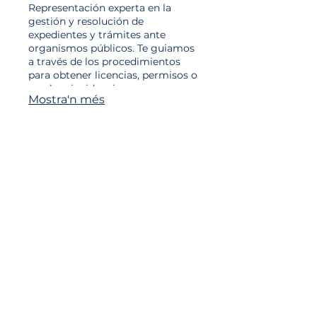
Representación experta en la
gestión y resolución de
expedientes y trámites ante
organismos públicos. Te guiamos
a través de los procedimientos
para obtener licencias, permisos o
resolver incidencias
Mostra'n més
administrativas.
CORNEILLIE
DESQUESNES
LOPEZ ACEDO
Confiança, Dedicació, Lleialtat i
Assertivitat
Som un despatx d´advocats
dinàmic compromès amb l
´excel·lència legal. La nostra
energia i passió es reflecteixen
en el compromís d'oferir